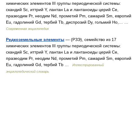
химических элементов III группы периодической системы:
скандий Sc, иттрий Y, лантан La и лантаноиды церий Ce,
празеодим Pr, неодим Nd, прометий Pm, самарий Sm, европий
Eu, гадолиний Gd, тербий Tb, диспрозий Dy, гольмий Ho,… …
Современная энциклопедия
Редкоземельные элементы
— (РЗЭ), семейство из 17
химических элементов III группы периодической системы:
скандий Sc, иттрий Y, лантан La и лантаноиды церий Ce,
празеодим Pr, неодим Nd, прометий Pm, самарий Sm, европий
Eu, гадолиний Gd, тербий Tb …
Иллюстрированный
энциклопедический словарь