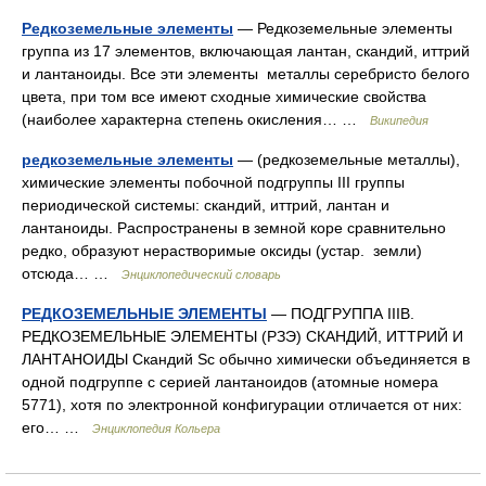
Редкоземельные элементы
— Редкоземельные элементы
группа из 17 элементов, включающая лантан, скандий, иттрий
и лантаноиды. Все эти элементы металлы серебристо белого
цвета, при том все имеют сходные химические свойства
(наиболее характерна степень окисления… …
Википедия
редкоземельные элементы
— (редкоземельные металлы),
химические элементы побочной подгруппы III группы
периодической системы: скандий, иттрий, лантан и
лантаноиды. Распространены в земной коре сравнительно
редко, образуют нерастворимые оксиды (устар. земли)
отсюда… …
Энциклопедический словарь
РЕДКОЗЕМЕЛЬНЫЕ ЭЛЕМЕНТЫ
— ПОДГРУППА IIIB.
РЕДКОЗЕМЕЛЬНЫЕ ЭЛЕМЕНТЫ (РЗЭ) СКАНДИЙ, ИТТРИЙ И
ЛАНТАНОИДЫ Скандий Sc обычно химически объединяется в
одной подгруппе с серией лантаноидов (атомные номера
5771), хотя по электронной конфигурации отличается от них:
его… …
Энциклопедия Кольера