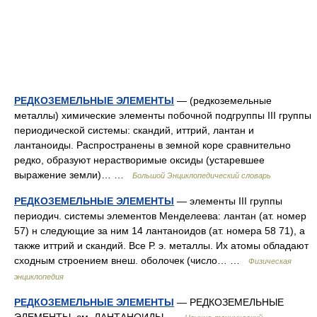
РЕДКОЗЕМЕЛЬНЫЕ ЭЛЕМЕНТЫ
— (редкоземельные
металлы) химические элементы побочной подгруппы III группы
периодической системы: скандий, иттрий, лантан и
лантаноиды. Распространены в земной коре сравнительно
редко, образуют нерастворимые оксиды (устаревшее
выражение земли)… …
Большой Энциклопедический словарь
РЕДКОЗЕМЕЛЬНЫЕ ЭЛЕМЕНТЫ
— элементы III группы
периодич. системы элементов Менделеева: лантан (ат. номер
57) н следующие за ним 14 лантаноидов (ат. номера 58 71), а
также иттрий и скандий. Все Р. э. металлы. Их атомы обладают
сходным строением внеш. оболочек (число… …
Физическая
энциклопедия
РЕДКОЗЕМЕЛЬНЫЕ ЭЛЕМЕНТЫ
— РЕДКОЗЕМЕЛЬНЫЕ
ЭЛЕМЕНТЫ, см. ЛАНТАНОИДЫ …