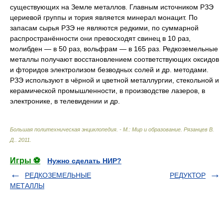
существующих на Земле металлов. Главным источником РЗЭ
цериевой группы и тория является минерал монацит. По
запасам сырья РЗЭ не являются редкими, по суммарной
распространённости они превосходят свинец в 10 раз,
молибден — в 50 раз, вольфрам — в 165 раз. Редкоземельные
металлы получают восстановлением соответствующих оксидов
и фторидов электролизом безводных солей и др. методами.
РЗЭ используют в чёрной и цветной металлургии, стекольной и
керамической промышленности, в производстве лазеров, в
электронике, в телевидении и др.
Большая политехническая энциклопедия. - М.: Мир и образование
.
Рязанцев В.
Д.
.
2011
.
Игры ⚽
Нужно сделать НИР?
РЕДКОЗЕМЕЛЬНЫЕ
РЕДУКТОР
МЕТАЛЛЫ